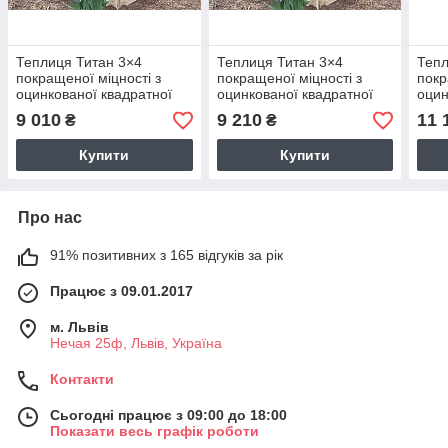
Теплиця Титан 3×4
Теплиця Титан 3×4
Тепл
покращеної міцності з
покращеної міцності з
покр
оцинкованої квадратної
оцинкованої квадратної
оцин
труби з плівкою 150 мкм
труби з плівкою 200 мкм
труб
9 010
9 210
11 
₴
₴
Купити
Купити
Про нас
91% позитивних з 165 відгуків за рік
Працює з 09.01.2017
м. Львів
Нечая 25ф, Львів, Україна
Контакти
Сьогодні працює з 09:00 до 18:00
Показати весь графік роботи