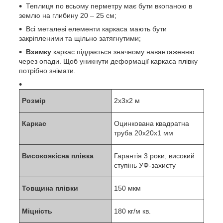
Теплиця по всьому перметру має бути вкопаною в
землю на глибину 20 – 25 см;
Всі металеві елементи каркаса мають бути
закріпленими та щільно затягнутими;
Взимку
каркас піддається значному навантаженню
через опади. Щоб уникнути деформації каркаса плівку
потрібно знімати.
Розмір
2x3x2 м
Каркас
Оцинкована квадратна
труба 20x20x1 мм
Високоякісна плівка
Гарантія 3 роки, високий
ступінь УФ-захисту
Товщина плівки
150 мкм
Міцність
180 кг/м кв.