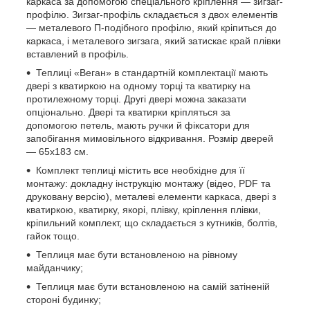
каркаса за допомогою спеціального кріплення — зигзаг-
профілю. Зигзаг-профіль складається з двох елементів
— металевого П-подібного профілю, який кріпиться до
каркаса, і металевого зигзага, який затискає край плівки
вставлений в профіль.
Теплиці «Веган» в стандартній комплектації мають
двері з кватиркою на одному торці та кватирку на
протилежному торці. Другі двері можна заказати
опціонально. Двері та кватирки кріпляться за
допомогою петель, мають ручки й фіксатори для
запобігання мимовільного відкривання. Розмір дверей
— 65х183 см.
Комплект теплиці містить все необхідне для її
монтажу: докладну інструкцію монтажу (відео, PDF та
друковану версію), металеві елементи каркаса, двері з
кватиркою, кватирку, якорі, плівку, кріплення плівки,
кріпильний комплект, що складається з кутників, болтів,
гайок тощо.
Теплиця має бути встановленою на рівному
майданчику;
Теплиця має бути встановленою на самій затіненій
стороні будинку;