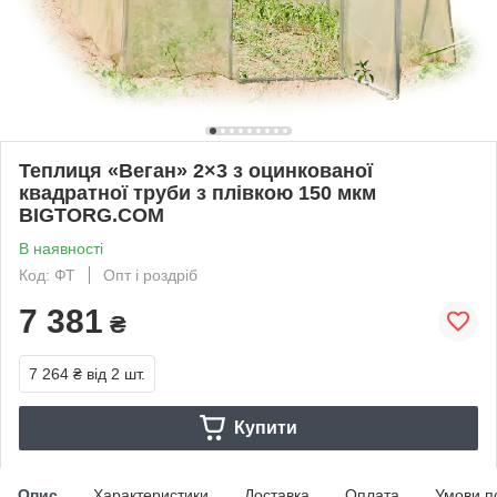
Теплиця «Веган» 2×3 з оцинкованої
квадратної труби з плівкою 150 мкм
BIGTORG.COM
В наявності
Код: ФТ
Опт і роздріб
7 381
₴
7 264 ₴
від 2 шт.
Купити
Опис
Характеристики
Доставка
Оплата
Умови п