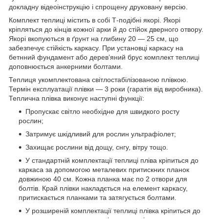
докладну відеоінструкцію і спрощену друковану версію.
Комплект теплиці містить в собі Т-подібні якорі. Якорі
кріпляться до кінців кожної арки й до стійок дверного отвору.
Якорі вкопуються в ґрунт на глибину 20 — 25 см, що
забезпечує стійкість каркасу. При установці каркасу на
бетнний фундамент або дерев’яний брус комплект теплиці
доповнюється анкерними болтами.
Теплиця укомплектована світлостабілізованою плівкою.
Термін експлуатації плівки — 3 роки (гаратія від виробника).
Теплична плівка виконує наступні функції:
Пропускає світло необхідне для швидкого росту
рослин;
Затримує шкідливий для рослин ультрафіолет;
Захищає рослини від дощу, снгу, вітру тощо.
У стандартній комплектації теплиці пліва кріпиться до
каркаса за допомогою металевих притискних планок
довжиною 40 см. Кожна планка має по 2 отвори для
болтів. Край плівки накладється на елемент каркасу,
притискається планками та затягується болтами.
У розширеній комплектації теплиці плівка кріпиться до