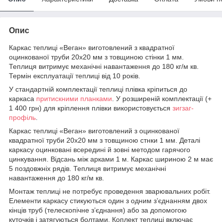
Опис
Каркас теплиці «Веган» виготовлений з квадратної
оцинкованої труби 20х20 мм з товщиною стінки 1 мм.
Теплиця витримує механічні навантаження до 180 кг/м кв.
Термін експлуатації теплиці від 10 років.
У стандартній комплектації теплиці плівка кріпиться до
каркаса
притискними планками
. У розширеній комплектації (+
1 400 грн) для кріплення плівки використовується
зигзаг-
профіль
.
Каркас теплиці «Веган» виготовлений з оцинкованої
квадратної труби 20х20 мм з товщиною стнки 1 мм. Деталі
каркасу оцинковані всередині й зовні методом гарячого
цинкування. Відсань між арками 1 м. Каркас шириною 2 м має
5 поздовжніх рядів. Теплиця витримує механічні
навантаження до 180 кг/м кв.
Монтаж теплиці не потребує проведення зварювальних робіт.
Елементи каркасу стикуються один з одним з’єднанням двох
кінців труб (телескопічне з’єднання) або за допомогою
куточків і затягуються болтами. Коплект теплиці включає