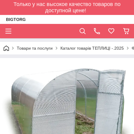
Только у нас высокое качество товаров по
доступной цене!
BIGTORG
Товари та послуги
Каталог товарів ТЕПЛИЦІ -.2025
Ф