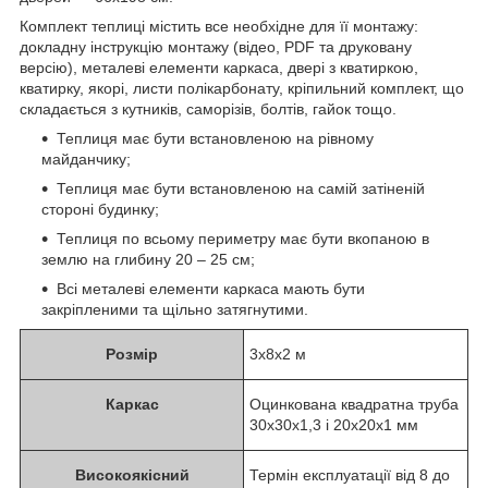
Комплект теплиці містить все необхідне для її монтажу:
докладну інструкцію монтажу (відео, PDF та друковану
версію), металеві елементи каркаса, двері з кватиркою,
кватирку, якорі, листи полікарбонату, кріпильний комплект, що
складається з кутників, саморізів, болтів, гайок тощо.
Теплиця має бути встановленою на рівному
майданчику;
Теплиця має бути встановленою на самій затіненій
стороні будинку;
Теплиця по всьому периметру має бути вкопаною в
землю на глибину 20 – 25 см;
Всі металеві елементи каркаса мають бути
закріпленими та щільно затягнутими.
Розмір
3x8x2 м
Каркас
Оцинкована квадратна труба
30x30x1,3 і 20x20x1 мм
Високоякісний
Термін експлуатації від 8 до