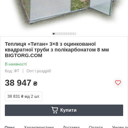
Теплиця «Титан» 3×8 з оцинкованої
квадратної труби з полікарбонатом 8 мм
BIGTORG.COM
В наявності
Код: ФТ
Опт і роздріб
38 947
₴
38 831 ₴
від 2 шт.
Купити
Опис
Характеристики
Доставка
Оплата
Умови п