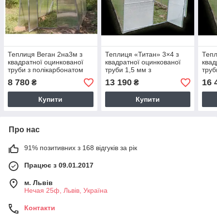
Теплиця Веган 2на3м з
Теплиця «Титан» 3×4 з
Тепл
квадратної оцинкованої
квадратної оцинкованої
квад
труби з полікарбонатом
труби 1,5 мм з
труб
Soton 4 мм
полікарбонатом Soton 4
полі
8 780
13 190
16 
₴
₴
мм
мм
Купити
Купити
Про нас
91% позитивних з 168 відгуків за рік
Працює з 09.01.2017
м. Львів
Нечая 25ф, Львів, Україна
Контакти