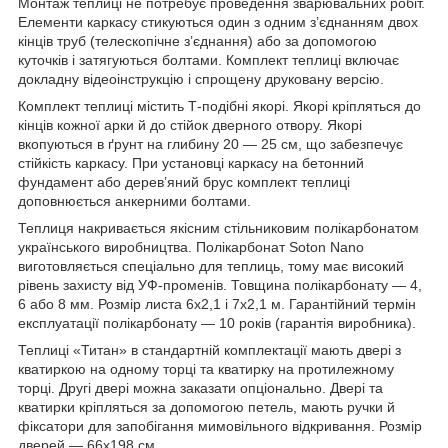
Монтаж теплиці не потребує проведення зварювальних робіт.
Елементи каркасу стикуються один з одним з’єднанням двох
кінців труб (телескопічне з’єднання) або за допомогою
куточків і затягуються болтами. Комплект теплиці включає
докладну відеоінструкцію і спрощену друковану версію.
Комплект теплиці містить Т-подібні якорі. Якорі кріпляться до
кінців кожної арки й до стійок дверного отвору. Якорі
вкопуються в ґрунт на глибину 20 — 25 см, що забезпечує
стійкість каркасу. При установці каркасу на бетонний
фундамент або дерев’яний брус комплект теплиці
доповнюється анкерними болтами.
Теплиця накривається якісним стільниковим полікарбонатом
українського виробництва. Полікарбонат Soton Nano
виготовляється спеціально для теплиць, тому має високий
рівень захисту від УФ-променів. Товщина полікарбонату — 4,
6 або 8 мм. Розмір листа 6х2,1 і 7х2,1 м. Гарантійний термін
експлуатації полікарбонату — 10 років (гарантія виробника).
Теплиці «Титан» в стандартній комплектації мають двері з
кватиркою на одному торці та кватирку на протилежному
торці. Другі двері можна заказати опціонально. Двері та
кватирки кріпляться за допомогою петель, мають ручки й
фіксатори для запобігання мимовільного відкривання. Розмір
дверей — 66х198 см.