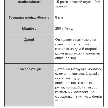
полікарбонат
15 років, високий ступінь УФ-
захисту
Товщина полікарбонату
8 мм
Міцність
250 кг/м кв.
Двері
Одні двері з кватиркою на
одній стороні теплиці і
кватирка на другій стороні
(другі двері можна замовити
опціонально)
Комплектація
Детальна інструкція монтажу,
елементи каркаса, 1 двері з
кватиркою (другі
опціонально), кватирка,
ручки, полікарбонат, якорі,
кріпильний комплект, що
складається з кутників, болтів
тощо.