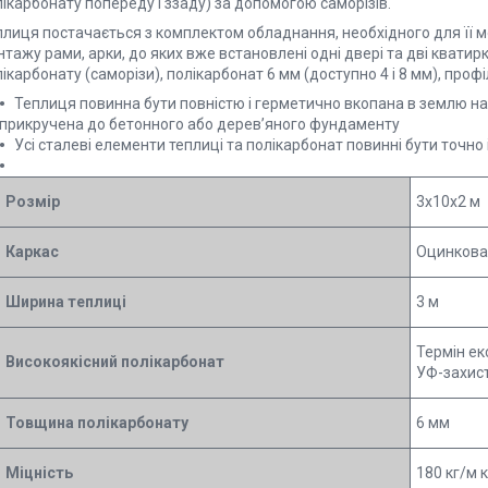
ікарбонату попереду і ззаду) за допомогою саморізів.
лиця постачається з комплектом обладнання, необхідного для її мо
тажу рами, арки, до яких вже встановлені одні двері та дві кватирки
ікарбонату (саморізи), полікарбонат 6 мм (доступно 4 і 8 мм), профіл
Теплиця повинна бути повністю і герметично вкопана в землю на
прикручена до бетонного або дерев’яного фундаменту
Усі сталеві елементи теплиці та полікарбонат повинні бути точно і
Розмір
3x10x2 м
Каркас
Оцинкова
Ширина теплиці
3 м
Термін екс
Високоякісний полікарбонат
УФ-захис
Товщина полікарбонату
6 мм
Міцність
180 кг/м к