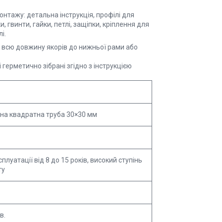
нтажу: детальна інструкція, профілі для
, гвинти, гайки, петлі, защіпки, кріплення для
і.
 всю довжину якорів до нижньої рами або
 герметично зібрані згідно з інструкцією
на квадратна труба 30×30 мм
плуатації від 8 до 15 років, високий ступінь
ту
в.