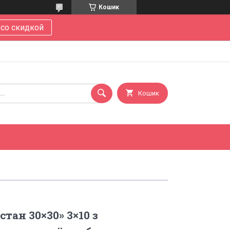
Кошик
 со скидкой
Кошик
тан 30×30» 3×10 з