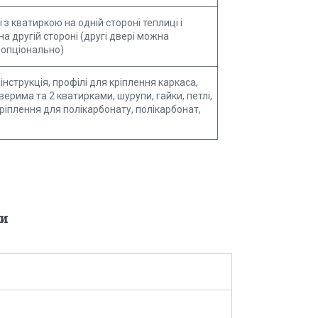
 з кватиркою на одній стороні теплиці і
на другій стороні (другі двері можна
 опціонально)
інструкція, профілі для кріплення каркаса,
дверима та 2 кватирками, шурупи, гайки, петлі,
кріплення для полікарбонату, полікарбонат,
и