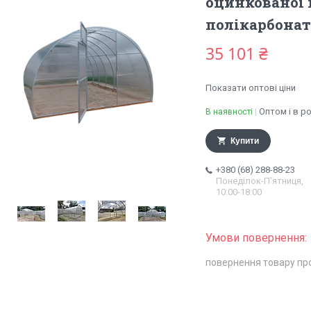
оцинкованої 
полікарбона
35 101 ₴
Показати оптові ціни
Оптом і в р
В наявності
Купити
+380 (68) 288-88-23
Понеділок-П'ятниця,
10:00-18:00
повернення товару пр