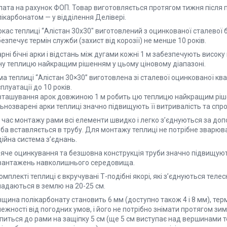
лата на рахунок ФОП. Товар виготовляється протягом тижня після
ікарбонатом — у відділення Делівері.
ркас теплиці “Алістан 30х30″ виготовлений з оцинкованої сталевої
езпечує термін служби (захист від корозії) не менше 10 років.
рні бічні арки і відстань між дугами кожні 1 м забезпечують високу
ну теплицю найкращим рішенням у цьому ціновому діапазоні.
а теплиці “Алістан 30×30” виготовлена зі сталевої оцинкованої кв
плуатації до 10 років.
зташування арок довжиною 1 м робить цю теплицю найкращим ріше
ьнозварені арки теплиці значно підвищують її витривалість та спр
д час монтажу рами всі елементи швидко і легко з’єднуються за до
уба вставляється в трубу. Для монтажу теплиці не потрібне зварю
ійна система з’єднань.
яче оцинкування та безшовна конструкція труби значно підвищують 
вантажень навколишнього середовища.
омплекті теплиці є вкручувані Т-подібні якорі, які з’єднуються теле
ладаються в землю на 20-25 см.
щина полікарбонату становить 6 мм (доступно також 4 і 8 мм), термі
ежності від погодних умов, і його не потрібно знімати протягом зим
іпиться до рами на защіпку 5 см (ще 5 см виступає над вершинами 