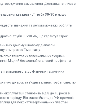
 підтвердження замовлення. Доставка теплиць з
 безшовної
квадратної труби 30×30 мм
, що
 міцність, швидкий та легкий монтаж і роблять
адратної труби 30×30 мм, що гарантує строк
нням у даному ціновому діапазоні.
ощують процес її монтажу.
помогою гвинтових телескопічних з’єднань —
вання. Міцний безшовний сталевий профіль та
її витривалість до фізичних та хімічних
скопічно до арок та з’єднувальних труб і повністю
н експлуатації становить від 8 до 10 років в
ового періоду. Він має стійкість до УФ-променів.
теплиці для покриття вертикальних пластин