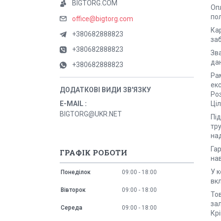
BIGTORG.COM
Оп
пол
office@bigtorg.com
Ка
+380682888823
заб
+380682888823
Зва
да
+380682888823
Рам
екс
Ро
Ціл
E-MAIL
BIGTORG@UKR.NET
Пі
тр
над
Гар
ГРАФІК РОБОТИ
на
У к
Понеділок
09:00
18:00
вк
Вівторок
09:00
18:00
Тов
зал
Середа
09:00
18:00
Кр