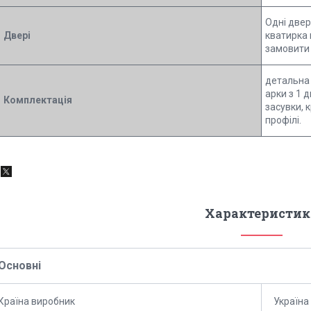
Одні двері
Двері
кватирка 
замовити
детальна 
арки з 1 
Комплектація
засувки, 
профілі.
Характеристик
Основні
Країна виробник
Україна