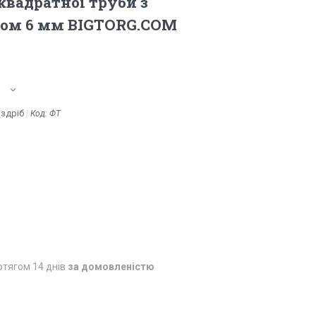
квадратної труби з
том 6 мм BIGTORG.COM
оздріб
Код:
ФТ
отягом 14 днів
за домовленістю