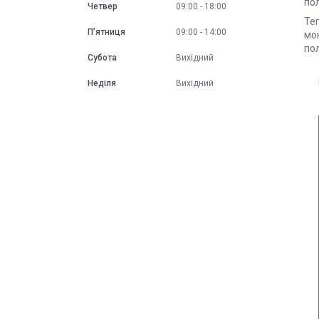
пол
Четвер
09:00
18:00
Теп
Пʼятниця
09:00
14:00
мон
пол
Субота
Вихідний
Неділя
Вихідний