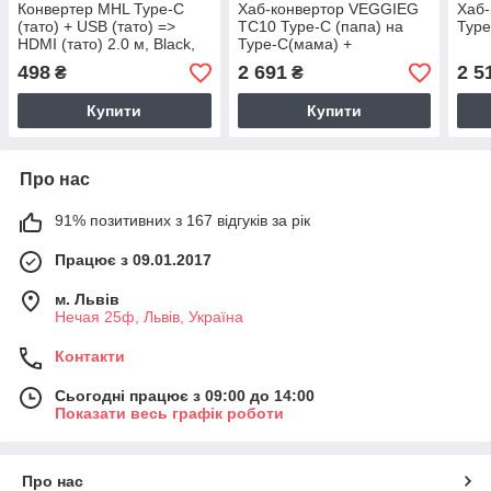
Конвертер MHL Type-C
Хаб-конвертор VEGGIEG
Хаб-
(тато) + USB (тато) =>
TC10 Type-C (папа) на
Type
HDMI (тато) 2.0 м, Black,
Type-C(мама) +
4K/2K, BOX
USB3.0*3(мама) +
498
2 691
2 5
₴
₴
HDMI(мама) + VGA(мама)
+
Купити
Купити
Про нас
91% позитивних з 167 відгуків за рік
Працює з 09.01.2017
м. Львів
Нечая 25ф, Львів, Україна
Контакти
Сьогодні працює з 09:00 до 14:00
Показати весь графік роботи
Про нас