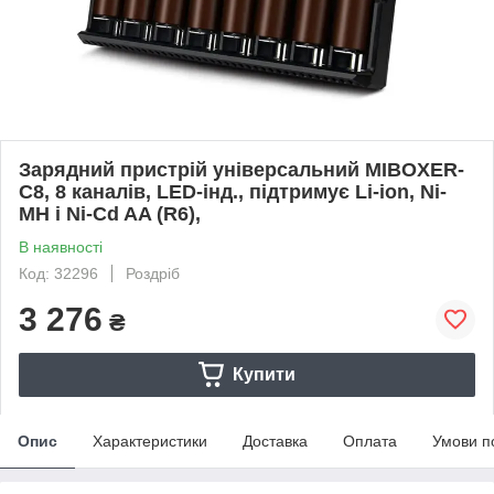
Зарядний пристрій універсальний MIBOXER-
C8, 8 каналів, LED-інд., підтримує Li-ion, Ni-
MH і Ni-Cd AA (R6),
В наявності
Код: 32296
Роздріб
3 276
₴
Купити
Опис
Характеристики
Доставка
Оплата
Умови п