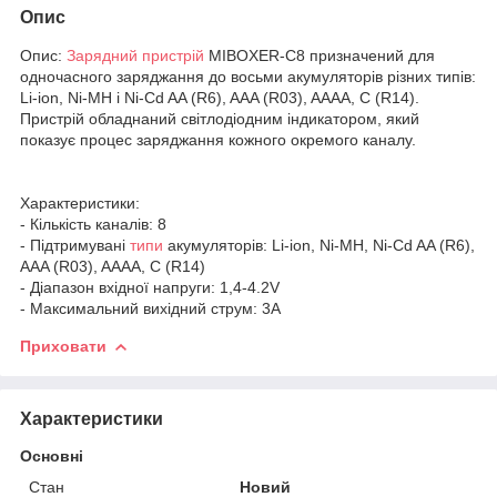
Опис
Опис:
Зарядний пристрій
MIBOXER-C8 призначений для
одночасного заряджання до восьми акумуляторів різних типів:
Li-ion, Ni-MH і Ni-Cd AA (R6), AAA (R03), AAAA, C (R14).
Пристрій обладнаний світлодіодним індикатором, який
показує процес заряджання кожного окремого каналу.
Характеристики:
- Кількість каналів: 8
- Підтримувані
типи
акумуляторів: Li-ion, Ni-MH, Ni-Cd AA (R6),
AAA (R03), AAAA, С (R14)
- Діапазон вхідної напруги: 1,4-4.2V
- Максимальний вихідний струм: 3A
Приховати
Характеристики
Основні
Стан
Новий