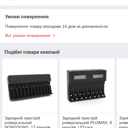
Умови повернення
Повернення товару впродовж 14 днів за домовленістю
Всі умови повернення
Подібні товари компанії
Зарядний пристрій
Зарядний пристрій
Заря
універсальний
універсальний PUJIMAX, 8
унів
HONGDONG, 12 каналів
каналів, LED-інд.,
кана