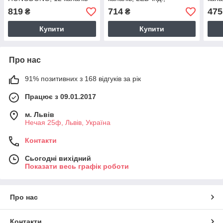
LED-інд., підтримує Li-ion,
підтримує Li-ion, Ni-MH і
підт
819
714
475
₴
₴
Ni-MH і Ni-Cd AA (R6),
Ni-Cd AA (R6),
Ni-C
Купити
Купити
Про нас
91% позитивних з 168 відгуків за рік
Працює з 09.01.2017
м. Львів
Нечая 25ф, Львів, Україна
Контакти
Сьогодні вихідний
Показати весь графік роботи
Про нас
Контакти