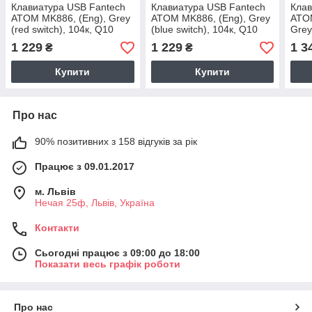
Клавиатура USB Fantech
Клавиатура USB Fantech
Клав
ATOM MK886, (Eng), Grey
ATOM MK886, (Eng), Grey
ATOM
(red switch), 104к, Q10
(blue switch), 104к, Q10
Grey
Q10
1 229
1 229
1 3
₴
₴
Купити
Купити
Про нас
90% позитивних з 158 відгуків за рік
Працює з 09.01.2017
м. Львів
Нечая 25ф, Львів, Україна
Контакти
Сьогодні працює з 09:00 до 18:00
Показати весь графік роботи
Про нас