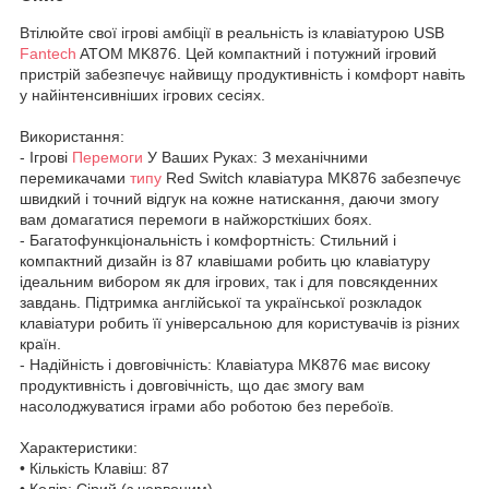
Втілюйте свої ігрові амбіції в реальність із клавіатурою USB
Fantech
ATOM MK876. Цей компактний і потужний ігровий
пристрій забезпечує найвищу продуктивність і комфорт навіть
у найінтенсивніших ігрових сесіях.
Використання:
- Ігрові
Перемоги
У Ваших Руках: З механічними
перемикачами
типу
Red Switch клавіатура MK876 забезпечує
швидкий і точний відгук на кожне натискання, даючи змогу
вам домагатися перемоги в найжорсткіших боях.
- Багатофункціональність і комфортність: Стильний і
компактний дизайн із 87 клавішами робить цю клавіатуру
ідеальним вибором як для ігрових, так і для повсякденних
завдань. Підтримка англійської та української розкладок
клавіатури робить її універсальною для користувачів із різних
країн.
- Надійність і довговічність: Клавіатура MK876 має високу
продуктивність і довговічність, що дає змогу вам
насолоджуватися іграми або роботою без перебоїв.
Характеристики:
• Кількість Клавіш: 87
• Колір: Сірий (з червоним)