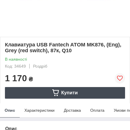
Клавиатура USB Fantech ATOM MK876, (Eng),
Grey (red switch), 87к, Q10
В наявності
Код: 34649
Роздріб
1 170
₴
Купити
Опис
Характеристики
Доставка
Оплата
Умови п
Опис