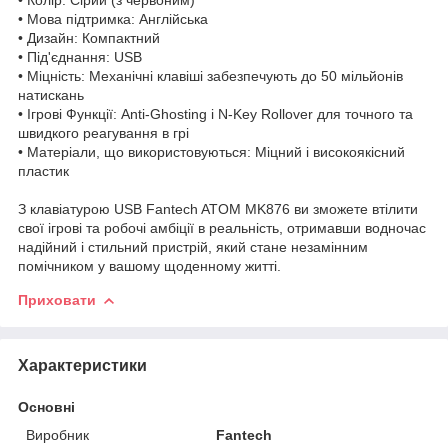
• Мова підтримка: Англійська
• Дизайн: Компактний
• Під'єднання: USB
• Міцність: Механічні клавіші забезпечують до 50 мільйонів
натискань
• Ігрові Функції: Anti-Ghosting і N-Key Rollover для точного та
швидкого реагування в грі
• Матеріали, що використовуються: Міцний і високоякісний
пластик
З клавіатурою USB Fantech ATOM MK876 ви зможете втілити
свої ігрові та робочі амбіції в реальність, отримавши водночас
надійний і стильний пристрій, який стане незамінним
помічником у вашому щоденному житті.
Приховати
Характеристики
Основні
Виробник
Fantech