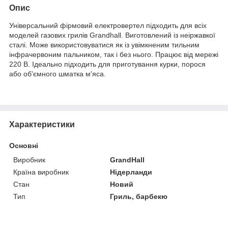
Опис
Універсальний фірмовий електровертел підходить для всіх
моделей газових грилів Grandhall. Виготовлений із неіржавкої
сталі. Може використовуватися як із увімкненим тильним
інфрачервоним пальником, так і без нього. Працює від мережі
220 В. Ідеально підходить для приготування курки, порося
або об'ємного шматка м'яса.
Характеристики
Основні
Виробник
GrandHall
Країна виробник
Нідерланди
Стан
Новий
Тип
Гриль, барбекю